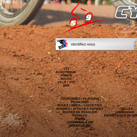
identifiez-vous
VTT
ELECTRIQUE
JUNIOR
ROUTE
VILLE / VTC
BMX
COURONNES / PLATEAUX
PEDALIERS
ROUES LIBRES / CASSETTES
CHAINES / ATTACHES RAPIDES
SELLES
BOITIER DE PEDALIER
FREINAGE
PEDALES
ENTRETOISES DE DI
PNEUS
CHAMBRES A AIR
DERAILLEURS