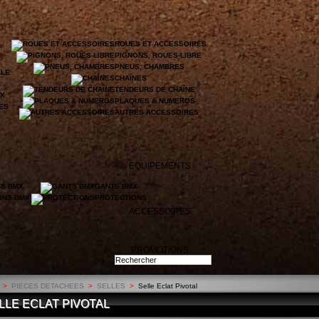
ROUES ET ACCESSOIRES
PIGNONS, ROUES-LIBRE
PNEUS, CHAMBRES
LLE
CHAÎNES
TENDEURS DE CHAÎNE
UX
PLAQUES & NUMEROS
LES
AUTRES ACCESSOIRES
EQUIPEMENTS
TS BMX
GANTS BMX
ONS BMX
PROTECTIONS
ACCESSOIRES
PROMOTIONS
>
PIECES DETACHEES
>
SELLES
>
Selle Eclat Pivotal
LLE ECLAT PIVOTAL