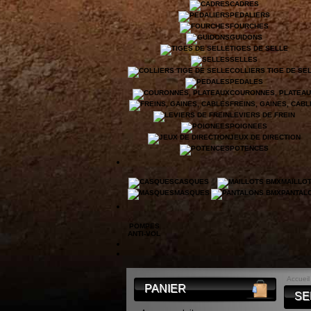
CADRES
PEDALIERS
FOURCHES
GUIDONS
TIGES DE SELLE
SELLES
COLLIERS TIGE DE SE
PEDALES
COURONNES, PLATEA
FREINS, GAINES, CAB
LEVIERS DE FREIN
POIGNEES
JEUX DE DIRECTION
POTENCES
CASQUES
MAILLO
MASQUES
PANTAL
POMPES
ANTI-VOL
Accueil
PANIER
SE