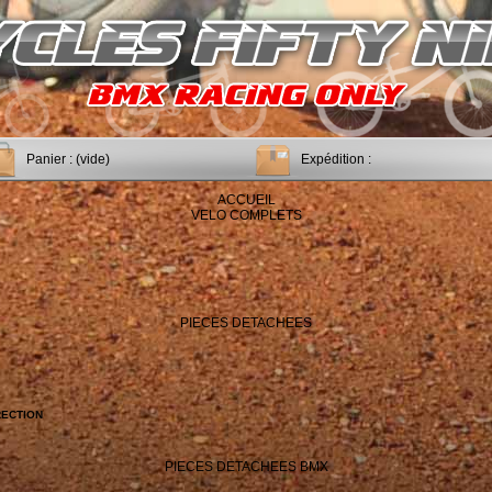
Panier :
(vide)
Expédition :
ACCUEIL
VELO COMPLETS
PIECES DETACHEES
RECTION
PIECES DETACHEES BMX