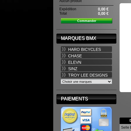
Aucun produit
Expédition
0,00 €
Total
0,00 €
Commander
MARQUES BMX
HARO BICYCLES
CHASE
ELEVN
SINZ
TROY LEE DESIGNS
PAIEMENTS
Selle 