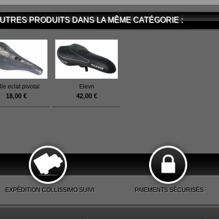
AUTRES PRODUITS DANS LA MÊME CATÉGORIE :
lle eclat pivotal
Elevn
18,00 €
42,00 €
EXPÉDITION COLLISSIMO SUIVI
PAIEMENTS SÉCURISÉS