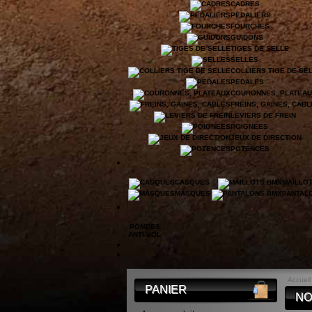
CADRES
PEDALIERS
FOURCHES
GUIDONS
TIGES DE SELLE
SELLES
COLLIERS TIGE DE SE
PEDALES
COURONNES, PLATEA
FREINS, GAINES, CAB
LEVIERS DE FREIN
POIGNEES
JEUX DE DIRECTION
POTENCES
CASQUES
MAILLO
MASQUES
PANTAL
POMPES
ANTI-VOL
Accueil
PANIER
NO