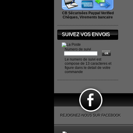
CB Sécurisées Paypal Verified
Chèques, Virements bancaire
SUIVEZ VOS ENVOIS
Numero de suivi
Le numero de suivi est
compose de 13 caracteres et
figure dans le detail de votre
commande
REJOIGNEZ-NOUS SUR FACEBOOK