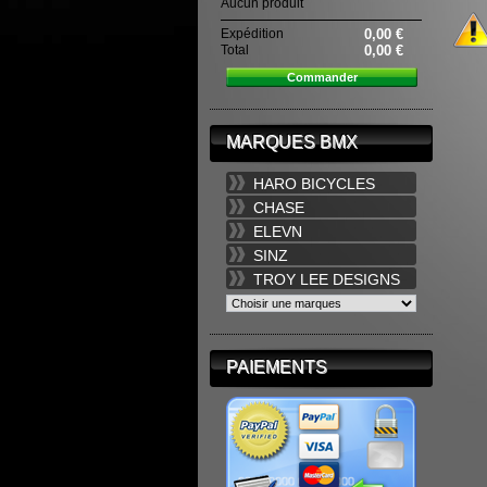
Aucun produit
Expédition
0,00 €
Total
0,00 €
Commander
MARQUES BMX
HARO BICYCLES
CHASE
ELEVN
SINZ
TROY LEE DESIGNS
PAIEMENTS