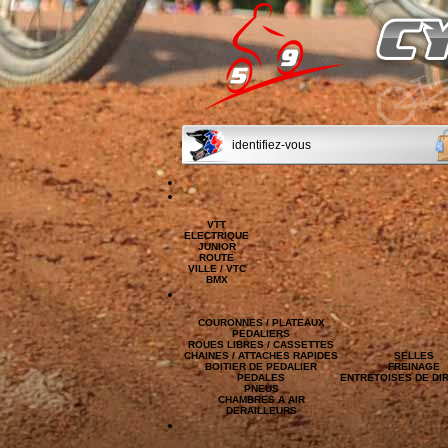
identifiez-vous
VTT
ELECTRIQUE
JUNIOR
ROUTE
VILLE / VTC
BMX
COURONNES / PLATEAUX
PEDALIERS
ROUES LIBRES / CASSETTES
CHAINES / ATTACHES RAPIDES
SELLES
BOITIER DE PEDALIER
FREINAGE
PEDALES
ENTRETOISES DE DI
PNEUS
CHAMBRES A AIR
DERAILLEURS