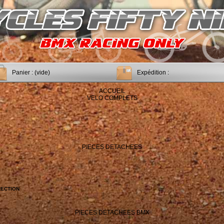
Panier :
(vide)
Expédition :
ACCUEIL
VELO COMPLETS
PIECES DETACHEES
RECTION
PIECES DETACHEES BMX