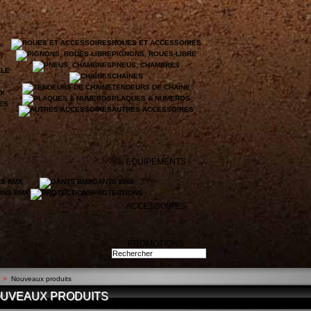
ROUES ET ACCESSOIRES
PIGNONS, ROUES-LIBRE
PNEUS, CHAMBRES
LLE
CHAÎNES
TENDEURS DE CHAÎNE
UX
PLAQUES & NUMEROS
LES
AUTRES ACCESSOIRES
EQUIPEMENTS
TS BMX
GANTS BMX
ONS BMX
PROTECTIONS
ACCESSOIRES
PROMOTIONS
>
Nouveaux produits
UVEAUX PRODUITS