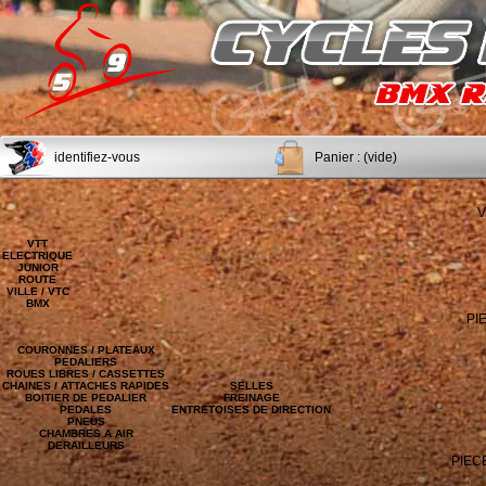
identifiez-vous
Panier :
(vide)
V
VTT
ELECTRIQUE
JUNIOR
ROUTE
VILLE / VTC
BMX
PI
COURONNES / PLATEAUX
PEDALIERS
ROUES LIBRES / CASSETTES
CHAINES / ATTACHES RAPIDES
SELLES
BOITIER DE PEDALIER
FREINAGE
PEDALES
ENTRETOISES DE DIRECTION
PNEUS
CHAMBRES A AIR
DERAILLEURS
PIEC