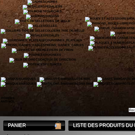
CADRES
PEDALIERS
FOURCHES
GUIDONS
ROU
TIGES DE SELLE
PIG
SELLES
PNE
COLLIERS TIGE DE SELLE
CHA
PEDALES
TEN
COURONNES, PLATEAUX
PLA
FREINS, GAINES, CABLES
AUT
LEVIERS DE FREIN
POIGNEES
JEUX DE DIRECTION
POTENCES
CASQUES
MAILLOTS BMX
GANTS B
MASQUES
PANTALONS BMX
PROTECT
POMPES
ANTI-VOL
PANIER
LISTE DES PRODUITS DU 